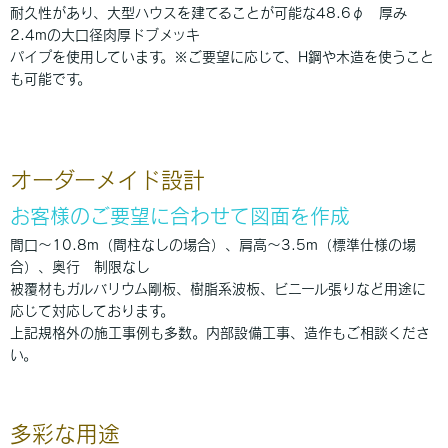
耐久性があり、大型ハウスを建てることが可能な48.6φ 厚み
2.4mの大口径肉厚ドブメッキ
パイプを使用しています。※ご要望に応じて、H鋼や木造を使うこと
も可能です。
オーダーメイド設計
お客様のご要望に合わせて図面を作成
間口〜10.8m（間柱なしの場合）、肩高〜3.5m（標準仕様の場
合）、奥行 制限なし
被覆材もガルバリウム剛板、樹脂系波板、ビニール張りなど用途に
応じて対応しております。
上記規格外の施工事例も多数。内部設備工事、造作もご相談くださ
い。
多彩な用途