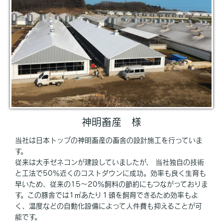
神明畜産 様
当社は日本トップの神明畜産の畜舎の設計施工を行っていま
す。
従来は大手ゼネコンが建設していましたが、 当社独自の技術
と工法で50％近くのコストダウンに成功。効率も良く生育も
早いため、従来の15～20％飼料の節約にもつながっておりま
す。この豚舎では1㎡あたり１頭を飼育できるため効率もよ
く、温度などの自動化設備によって人件費も抑えることが可
能です。