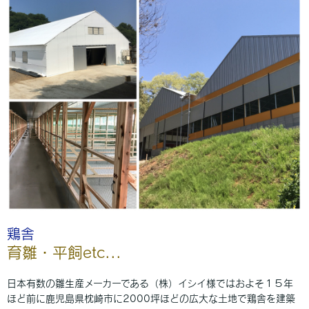
鶏舎
育雛・平飼etc...
日本有数の雛生産メーカーである（株）イシイ様ではおよそ１５年
ほど前に鹿児島県枕崎市に2000坪ほどの広大な土地で鶏舎を建築