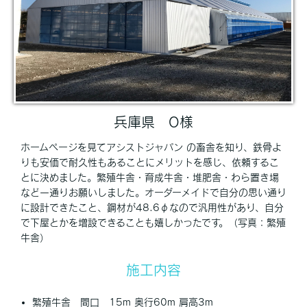
兵庫県 O様
ホームページを見てアシストジャパン の畜舎を知り、鉄骨よ
りも安価で耐久性もあることにメリットを感じ、依頼するこ
とに決めました。繁殖牛舎・育成牛舎・堆肥舎・わら置き場
など一通りお願いしました。オーダーメイドで自分の思い通り
に設計できたこと、鋼材が48.6φなので汎用性があり、自分
で下屋とかを増設できることも嬉しかったです。（写真：繁殖
牛舎）
施工内容
繁殖牛舎 間口 15m 奥行60m 肩高3m