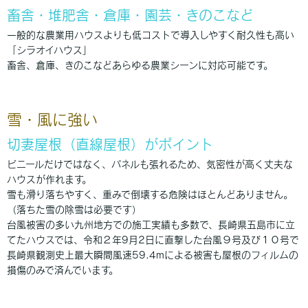
畜舎・堆肥舎・倉庫・園芸・きのこなど
一般的な農業用ハウスよりも低コストで導入しやすく耐久性も高い
「シラオイハウス」
畜舎、倉庫、きのこなどあらゆる農業シーンに対応可能です。
雪・風に強い
切妻屋根（直線屋根）がポイント
ビニールだけではなく、パネルも張れるため、気密性が高く丈夫な
ハウスが作れます。
雪も滑り落ちやすく、重みで倒壊する危険はほとんどありません。
（落ちた雪の除雪は必要です）
台風被害の多い九州地方での施工実績も多数で、長崎県五島市に立
てたハウスでは、令和２年9月2日に直撃した台風９号及び１０号で
長崎県観測史上最大瞬間風速59.4mによる被害も屋根のフィルムの
損傷のみで済んでいます。